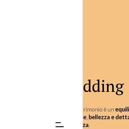
Wedding
Ogni matrimonio è un
equil
emozione
,
bellezza e dett
differenza
.