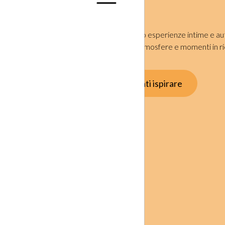
Disegniamo esperienze intime e au
desideri, atmosfere e momenti in ri
tempo.
Lasciati ispirare